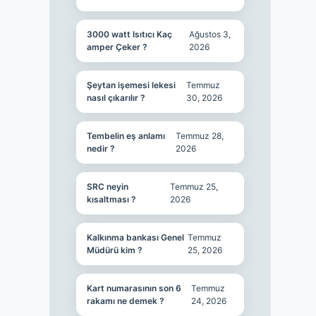
3000 watt Isıtıcı Kaç
Ağustos 3,
amper Çeker ?
2026
Şeytan işemesi lekesi
Temmuz
nasıl çıkarılır ?
30, 2026
Tembelin eş anlamı
Temmuz 28,
nedir ?
2026
SRC neyin
Temmuz 25,
kısaltması ?
2026
Kalkınma bankası Genel
Temmuz
Müdürü kim ?
25, 2026
Kart numarasının son 6
Temmuz
rakamı ne demek ?
24, 2026