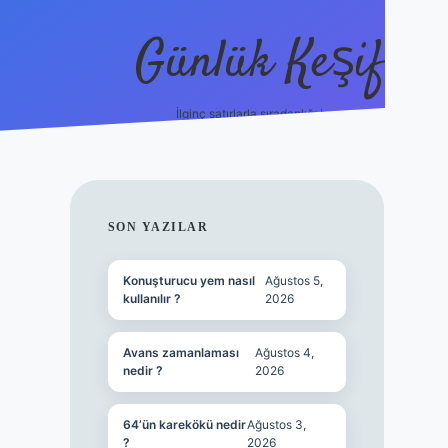
Günlük Keşif
İlginç satırlarla sıradanlığı boz.
tulipbet giriş
SIDEBAR
SON YAZILAR
Konuşturucu yem nasıl
Ağustos 5,
kullanılır ?
2026
Avans zamanlaması
Ağustos 4,
nedir ?
2026
64’ün karekökü nedir
Ağustos 3,
?
2026