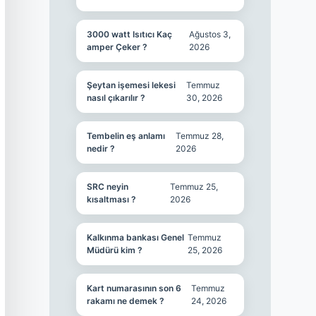
3000 watt Isıtıcı Kaç
Ağustos 3,
amper Çeker ?
2026
Şeytan işemesi lekesi
Temmuz
nasıl çıkarılır ?
30, 2026
Tembelin eş anlamı
Temmuz 28,
nedir ?
2026
SRC neyin
Temmuz 25,
kısaltması ?
2026
Kalkınma bankası Genel
Temmuz
Müdürü kim ?
25, 2026
Kart numarasının son 6
Temmuz
rakamı ne demek ?
24, 2026