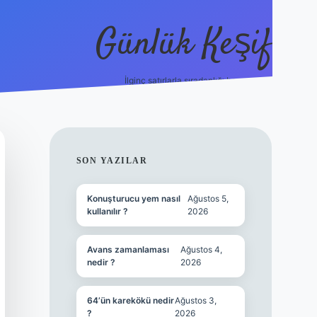
Günlük Keşif
İlginç satırlarla sıradanlığı boz.
tulipbet giriş
SIDEBAR
SON YAZILAR
Konuşturucu yem nasıl
Ağustos 5,
kullanılır ?
2026
Avans zamanlaması
Ağustos 4,
nedir ?
2026
64’ün karekökü nedir
Ağustos 3,
?
2026