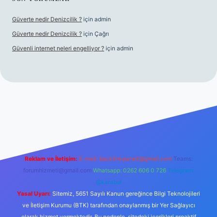
Güverte nedir Denizcilik ?
için
admin
Güverte nedir Denizcilik ?
için
Çağrı
Güvenli internet neleri engelliyor ?
için
admin
iriş
Reklam ve İletişim:
E-mail:
backlinkpaneli@gmail.com
Teams:
forumhizmeti@gmail.com
Whatsapp: 0262 606 0 726
Telegram:
@karabul
Yasal Uyarı:
Sitemiz, 5651 Sayılı Kanun gereğince Bilgi Teknolojileri
ve İletişim Kurumu (BTK) tarafından onaylanmış bir Yer Sağlayıcı
olarak hizmet vermektedir. Bu nedenle, sitedeki içerikleri proaktif