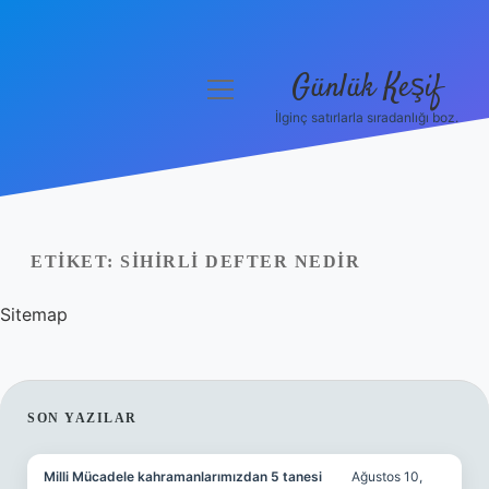
Günlük Keşif
menüyü
aç
İlginç satırlarla sıradanlığı boz.
Anasayfa
Gizlilik Politikası
Yasal Uyarı
ETIKET:
SIHIRLI DEFTER NEDIR
Hakkımızda
Sitemap
SIDEBAR
SON YAZILAR
Milli Mücadele kahramanlarımızdan 5 tanesi
Ağustos 10,