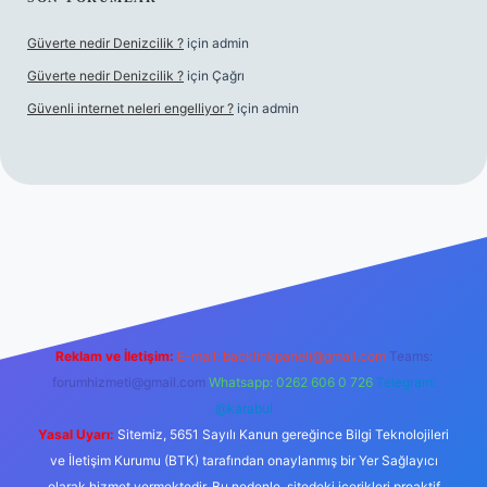
Güverte nedir Denizcilik ?
için
admin
Güverte nedir Denizcilik ?
için
Çağrı
Güvenli internet neleri engelliyor ?
için
admin
iriş
Reklam ve İletişim:
E-mail:
backlinkpaneli@gmail.com
Teams:
forumhizmeti@gmail.com
Whatsapp: 0262 606 0 726
Telegram:
@karabul
Yasal Uyarı:
Sitemiz, 5651 Sayılı Kanun gereğince Bilgi Teknolojileri
ve İletişim Kurumu (BTK) tarafından onaylanmış bir Yer Sağlayıcı
olarak hizmet vermektedir. Bu nedenle, sitedeki içerikleri proaktif