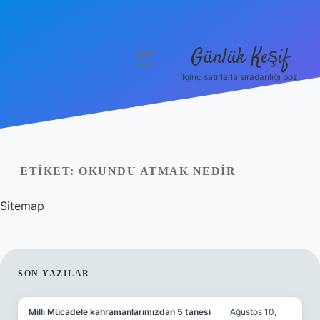
Günlük Keşif
menüyü
aç
İlginç satırlarla sıradanlığı boz.
Anasayfa
Gizlilik Politikası
Yasal Uyarı
ETIKET:
OKUNDU ATMAK NEDIR
Hakkımızda
Sitemap
SIDEBAR
SON YAZILAR
Milli Mücadele kahramanlarımızdan 5 tanesi
Ağustos 10,