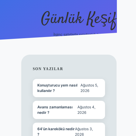
Günlük Keşif
İlginç satırlarla sıradanlığı boz.
tulipbet 
SIDEBAR
SON YAZILAR
Konuşturucu yem nasıl
Ağustos 5,
kullanılır ?
2026
Avans zamanlaması
Ağustos 4,
nedir ?
2026
64’ün karekökü nedir
Ağustos 3,
?
2026