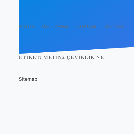
Anasayfa
Gizlilik Politikası
Yasal Uyarı
Hakkımızda
ETIKET:
METIN2 ÇEVIKLIK NE
Sitemap