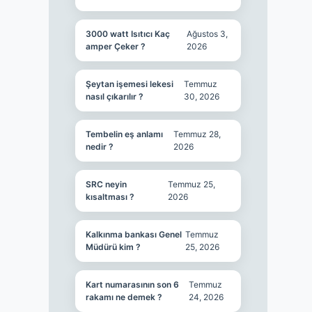
3000 watt Isıtıcı Kaç
Ağustos 3,
amper Çeker ?
2026
Şeytan işemesi lekesi
Temmuz
nasıl çıkarılır ?
30, 2026
Tembelin eş anlamı
Temmuz 28,
nedir ?
2026
SRC neyin
Temmuz 25,
kısaltması ?
2026
Kalkınma bankası Genel
Temmuz
Müdürü kim ?
25, 2026
Kart numarasının son 6
Temmuz
rakamı ne demek ?
24, 2026