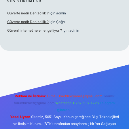
SON YORUMLAR
Güverte nedir Denizcilik ?
için
admin
Güverte nedir Denizcilik ?
için
Çağrı
Güvenli internet neleri engelliyor ?
için
admin
iriş
Reklam ve İletişim:
E-mail:
backlinkpaneli@gmail.com
Teams:
forumhizmeti@gmail.com
Whatsapp: 0262 606 0 726
Telegram:
@karabul
Yasal Uyarı:
Sitemiz, 5651 Sayılı Kanun gereğince Bilgi Teknolojileri
ve İletişim Kurumu (BTK) tarafından onaylanmış bir Yer Sağlayıcı