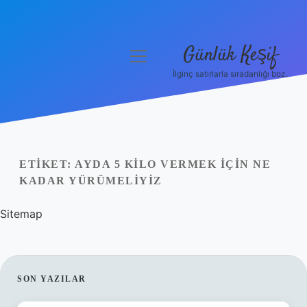
Günlük Keşif
menüyü
aç
İlginç satırlarla sıradanlığı boz.
Anasayfa
Gizlilik Politikası
Yasal Uyarı
ETIKET:
AYDA 5 KILO VERMEK IÇIN NE
KADAR YÜRÜMELIYIZ
Hakkımızda
Sitemap
SIDEBAR
SON YAZILAR