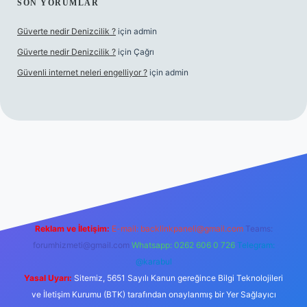
SON YORUMLAR
Güverte nedir Denizcilik ?
için
admin
Güverte nedir Denizcilik ?
için
Çağrı
Güvenli internet neleri engelliyor ?
için
admin
iriş
Reklam ve İletişim:
E-mail:
backlinkpaneli@gmail.com
Teams:
forumhizmeti@gmail.com
Whatsapp: 0262 606 0 726
Telegram:
@karabul
Yasal Uyarı:
Sitemiz, 5651 Sayılı Kanun gereğince Bilgi Teknolojileri
ve İletişim Kurumu (BTK) tarafından onaylanmış bir Yer Sağlayıcı