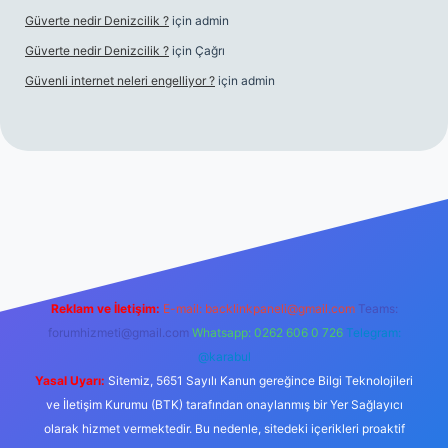
Güverte nedir Denizcilik ?
için
admin
Güverte nedir Denizcilik ?
için
Çağrı
Güvenli internet neleri engelliyor ?
için
admin
tulipbet giriş
Reklam ve İletişim:
E-mail:
backlinkpaneli@gmail.com
Teams:
forumhizmeti@gmail.com
Whatsapp: 0262 606 0 726
Telegram:
@karabul
Yasal Uyarı:
Sitemiz, 5651 Sayılı Kanun gereğince Bilgi Teknolojileri
ve İletişim Kurumu (BTK) tarafından onaylanmış bir Yer Sağlayıcı
olarak hizmet vermektedir. Bu nedenle, sitedeki içerikleri proaktif