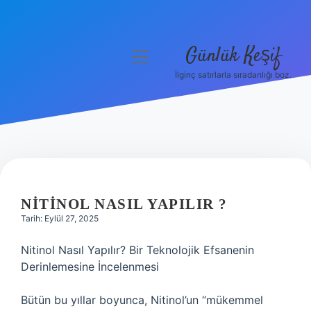
Günlük Keşif
menüyü
aç
İlginç satırlarla sıradanlığı boz.
Anasayfa
Gizlilik Politikası
Yasal Uyarı
Hakkımızda
NITINOL NASIL YAPILIR ?
Tarih: Eylül 27, 2025
Nitinol Nasıl Yapılır? Bir Teknolojik Efsanenin
Derinlemesine İncelenmesi
Bütün bu yıllar boyunca, Nitinol’un “mükemmel