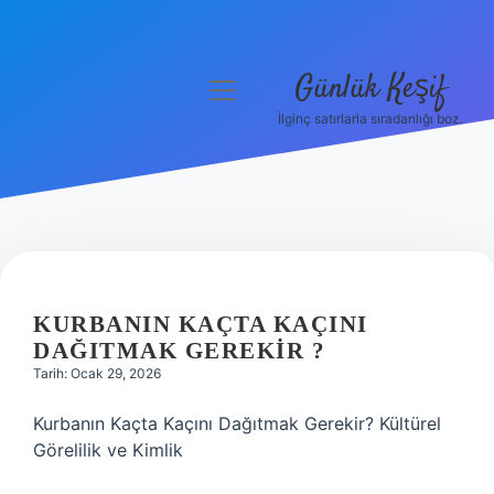
Günlük Keşif
menüyü
aç
İlginç satırlarla sıradanlığı boz.
Anasayfa
Gizlilik Politikası
Yasal Uyarı
Hakkımızda
KURBANIN KAÇTA KAÇINI
DAĞITMAK GEREKIR ?
Tarih: Ocak 29, 2026
Kurbanın Kaçta Kaçını Dağıtmak Gerekir? Kültürel
Görelilik ve Kimlik