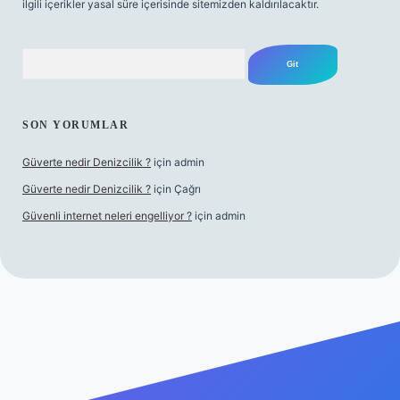
ilgili içerikler yasal süre içerisinde sitemizden kaldırılacaktır.
Arama
SON YORUMLAR
Güverte nedir Denizcilik ?
için
admin
Güverte nedir Denizcilik ?
için
Çağrı
Güvenli internet neleri engelliyor ?
için
admin
riş