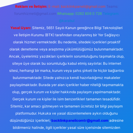
Reklam ve İletişim:
E-mail:
backlinkpaneli@gmail.com
Teams:
forumhizmeti@gmail.com
Whatsapp: 0262 606 0 726
Telegram:
@karabul
Yasal Uyarı:
Sitemiz, 5651 Sayılı Kanun gereğince Bilgi Teknolojileri
ve İletişim Kurumu (BTK) tarafından onaylanmış bir Yer Sağlayıcı
olarak hizmet vermektedir. Bu nedenle, sitedeki içerikleri proaktif
olarak denetleme veya araştırma yükümlülüğümüz bulunmamaktadır.
Ancak, üyelerimiz yazdıkları içeriklerin sorumluluğunu taşımakta olup,
siteye üye olarak bu sorumluluğu kabul etmiş sayılırlar. Bu internet
sitesi, herhangi bir marka, kurum veya şahıs şirketi ile hiçbir bağlantısı
bulunmamaktadır. Sitede yalnızca kendi hazırladığımız makaleler
paylaşılmaktadır. Burada yer alan içerikler haber niteliği taşımamakta
olup, gerçek kurum ve kişiler hakkında paylaşım yapılmamaktadır.
Gerçek kurum ve kişiler ile isim benzerlikleri tamamen tesadüfidir.
Sitemiz, kar amacı gütmeyen ve tamamen ücretsiz bir bilgi paylaşım
platformudur. Hukuka ve yasal düzenlemelere aykırı olduğunu
düşündüğünüz içerikleri,
backlinkpanelicomtr@gmail.com
adresine
bildirmeniz halinde, ilgili içerikler yasal süre içerisinde sitemizden