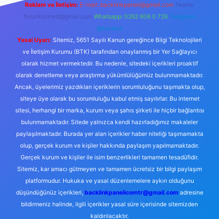
Reklam ve İletişim:
E-mail:
backlinkpaneli@gmail.com
Teams:
forumhizmeti@gmail.com
Whatsapp: 0262 606 0 726
Telegram:
@karabul
Yasal Uyarı:
Sitemiz, 5651 Sayılı Kanun gereğince Bilgi Teknolojileri
ve İletişim Kurumu (BTK) tarafından onaylanmış bir Yer Sağlayıcı
olarak hizmet vermektedir. Bu nedenle, sitedeki içerikleri proaktif
olarak denetleme veya araştırma yükümlülüğümüz bulunmamaktadır.
Ancak, üyelerimiz yazdıkları içeriklerin sorumluluğunu taşımakta olup,
siteye üye olarak bu sorumluluğu kabul etmiş sayılırlar. Bu internet
sitesi, herhangi bir marka, kurum veya şahıs şirketi ile hiçbir bağlantısı
bulunmamaktadır. Sitede yalnızca kendi hazırladığımız makaleler
paylaşılmaktadır. Burada yer alan içerikler haber niteliği taşımamakta
olup, gerçek kurum ve kişiler hakkında paylaşım yapılmamaktadır.
Gerçek kurum ve kişiler ile isim benzerlikleri tamamen tesadüfidir.
Sitemiz, kar amacı gütmeyen ve tamamen ücretsiz bir bilgi paylaşım
platformudur. Hukuka ve yasal düzenlemelere aykırı olduğunu
düşündüğünüz içerikleri,
backlinkpanelicomtr@gmail.com
adresine
bildirmeniz halinde, ilgili içerikler yasal süre içerisinde sitemizden
kaldırılacaktır.