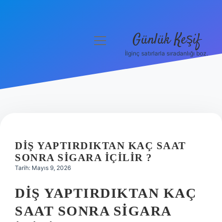
Günlük Keşif
menüyü
aç
İlginç satırlarla sıradanlığı boz.
Anasayfa
Gizlilik Politikası
Yasal Uyarı
Hakkımızda
DIŞ YAPTIRDIKTAN KAÇ SAAT
SONRA SIGARA IÇILIR ?
Tarih: Mayıs 9, 2026
DIŞ YAPTIRDIKTAN KAÇ
SAAT SONRA SIGARA