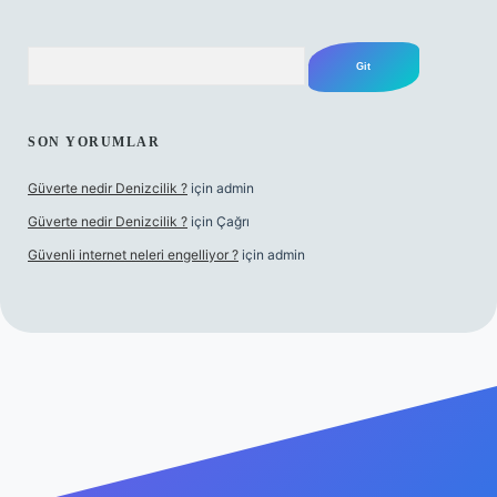
Arama
SON YORUMLAR
Güverte nedir Denizcilik ?
için
admin
Güverte nedir Denizcilik ?
için
Çağrı
Güvenli internet neleri engelliyor ?
için
admin
giriş