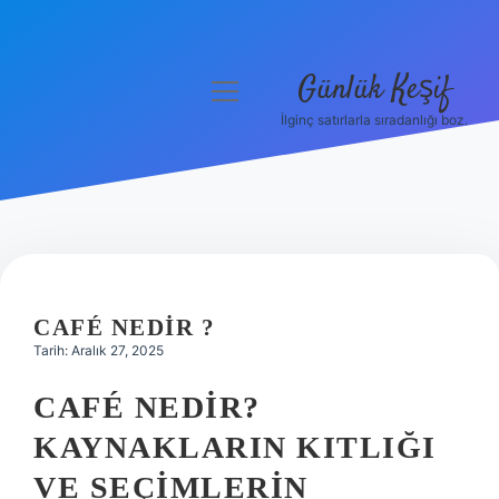
Günlük Keşif
menüyü
aç
İlginç satırlarla sıradanlığı boz.
Anasayfa
Gizlilik Politikası
Yasal Uyarı
Hakkımızda
CAFÉ NEDIR ?
Tarih: Aralık 27, 2025
CAFÉ NEDIR?
KAYNAKLARIN KITLIĞI
VE SEÇIMLERIN