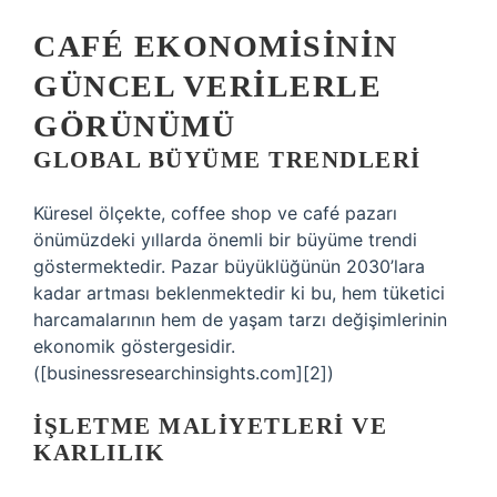
CAFÉ EKONOMISININ
GÜNCEL VERILERLE
GÖRÜNÜMÜ
GLOBAL BÜYÜME TRENDLERI
Küresel ölçekte, coffee shop ve café pazarı
önümüzdeki yıllarda önemli bir büyüme trendi
göstermektedir. Pazar büyüklüğünün 2030’lara
kadar artması beklenmektedir ki bu, hem tüketici
harcamalarının hem de yaşam tarzı değişimlerinin
ekonomik göstergesidir.
([businessresearchinsights.com][2])
İŞLETME MALIYETLERI VE
KARLILIK