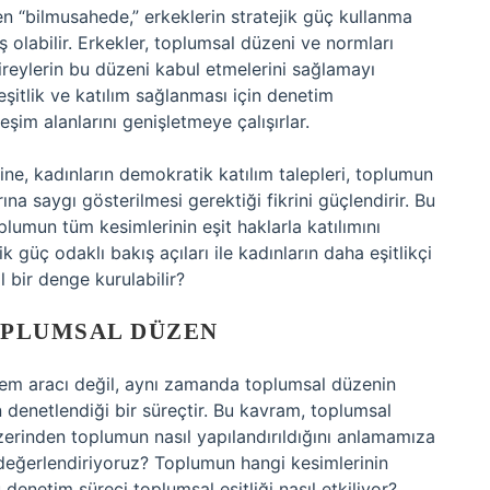
iren “bilmusahede,” erkeklerin stratejik güç kullanma
 olabilir. Erkekler, toplumsal düzeni ve normları
ireylerin bu düzeni kabul etmelerini sağlamayı
eşitlik ve katılım sağlanması için denetim
şim alanlarını genişletmeye çalışırlar.
sine, kadınların demokratik katılım talepleri, toplumun
na saygı gösterilmesi gerektiği fikrini güçlendirir. Bu
lumun tüm kesimlerinin eşit haklarla katılımını
k güç odaklı bakış açıları ile kadınların daha eşitlikçi
l bir denge kurulabilir?
OPLUMSAL DÜZEN
lem aracı değil, aynı zamanda toplumsal düzenin
rin denetlendiği bir süreçtir. Bu kavram, toplumsal
r üzerinden toplumun nasıl yapılandırıldığını anlamamıza
l değerlendiriyoruz? Toplumun hangi kesimlerinin
denetim süreci toplumsal eşitliği nasıl etkiliyor?