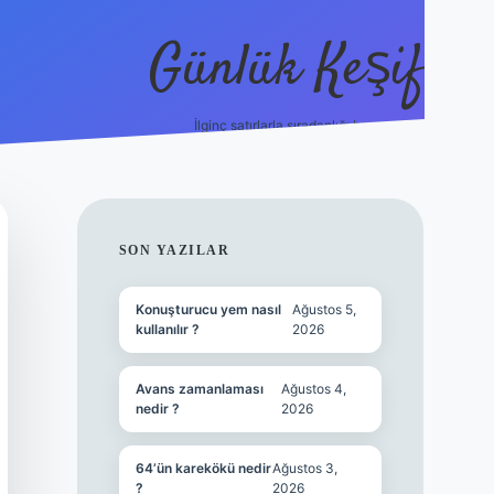
Günlük Keşif
İlginç satırlarla sıradanlığı boz.
tulipbet giriş
SIDEBAR
SON YAZILAR
Konuşturucu yem nasıl
Ağustos 5,
kullanılır ?
2026
Avans zamanlaması
Ağustos 4,
nedir ?
2026
64’ün karekökü nedir
Ağustos 3,
?
2026