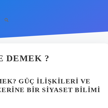
E DEMEK ?
EK? GÜÇ İLIŞKILERI VE
RINE BIR SIYASET BILIMI