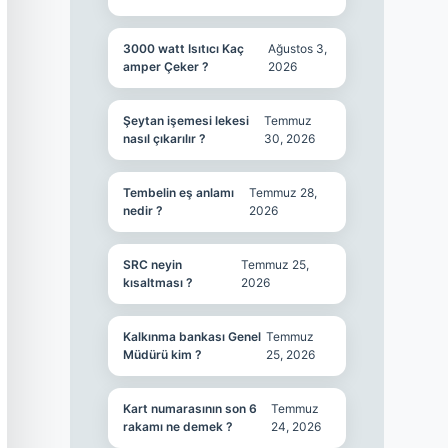
3000 watt Isıtıcı Kaç
Ağustos 3,
amper Çeker ?
2026
Şeytan işemesi lekesi
Temmuz
nasıl çıkarılır ?
30, 2026
Tembelin eş anlamı
Temmuz 28,
nedir ?
2026
SRC neyin
Temmuz 25,
kısaltması ?
2026
Kalkınma bankası Genel
Temmuz
Müdürü kim ?
25, 2026
Kart numarasının son 6
Temmuz
rakamı ne demek ?
24, 2026