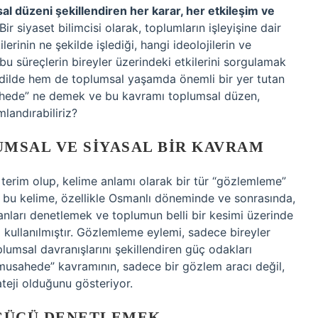
al düzeni şekillendiren her karar, her etkileşim ve
Bir siyaset bilimcisi olarak, toplumların işleyişine dair
erinin ne şekilde işlediği, hangi ideolojilerin ve
 bu süreçlerin bireyler üzerindeki etkilerini sorgulamak
dilde hem de toplumsal yaşamda önemli bir yer tutan
usahede” ne demek ve bu kavramı toplumsal düzen,
landırabiliriz?
MSAL VE SIYASAL BIR KAVRAM
terim olup, kelime anlamı olarak bir tür “gözlemleme”
 bu kelime, özellikle Osmanlı döneminde ve sonrasında,
anları denetlemek ve toplumun belli bir kesimi üzerinde
kullanılmıştır. Gözlemleme eylemi, sadece bireyler
lumsal davranışlarını şekillendiren güç odakları
ilmusahede” kavramının, sadece bir gözlem aracı değil,
ateji olduğunu gösteriyor.
 GÜCÜ DENETLEMEK