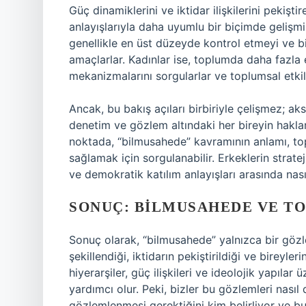
Güç dinamiklerini ve iktidar ilişkilerini pekişt
anlayışlarıyla daha uyumlu bir biçimde gelişmiş
genellikle en üst düzeyde kontrol etmeyi ve b
amaçlarlar. Kadınlar ise, toplumda daha fazla 
mekanizmalarını sorgularlar ve toplumsal etkile
Ancak, bu bakış açıları birbiriyle çelişmez; ak
denetim ve gözlem altındaki her bireyin hakları
noktada, “bilmusahede” kavramının anlamı, top
sağlamak için sorgulanabilir. Erkeklerin strateji
ve demokratik katılım anlayışları arasında nası
SONUÇ: BILMUSAHEDE VE T
Sonuç olarak, “bilmusahede” yalnızca bir göz
şekillendiği, iktidarın pekiştirildiği ve bireyle
hiyerarşiler, güç ilişkileri ve ideolojik yapıla
yardımcı olur. Peki, bizler bu gözlemleri nası
gözlemlenmesi gerektiğini kim belirliyor ve bu 