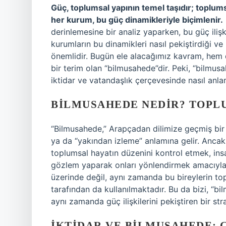
Güç, toplumsal yapının temel taşıdır; toplums
her kurum, bu güç dinamikleriyle biçimlenir.
derinlemesine bir analiz yaparken, bu güç ilişkil
kurumların bu dinamikleri nasıl pekiştirdiği ve
önemlidir. Bugün ele alacağımız kavram, hem 
bir terim olan “bilmusahede”dir. Peki, “bilm
iktidar ve vatandaşlık çerçevesinde nasıl anlam
BILMUSAHEDE NEDIR? TOPLU
“Bilmusahede,” Arapçadan dilimize geçmiş bir 
ya da “yakından izleme” anlamına gelir. Ancak
toplumsal hayatın düzenini kontrol etmek, ins
gözlem yaparak onları yönlendirmek amacıyla 
üzerinde değil, aynı zamanda bu bireylerin top
tarafından da kullanılmaktadır. Bu da bizi, “b
aynı zamanda güç ilişkilerini pekiştiren bir str
İKTIDAR VE BILMUSAHEDE: