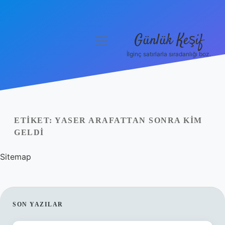
Günlük Keşif
menüyü
aç
İlginç satırlarla sıradanlığı boz.
Anasayfa
Gizlilik Politikası
Yasal Uyarı
ETIKET:
YASER ARAFATTAN SONRA KIM
GELDI
Hakkımızda
Sitemap
SIDEBAR
SON YAZILAR