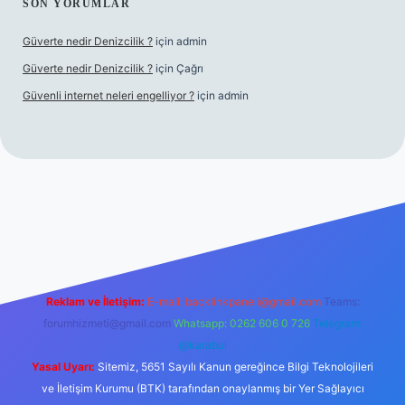
SON YORUMLAR
Güverte nedir Denizcilik ?
için
admin
Güverte nedir Denizcilik ?
için
Çağrı
Güvenli internet neleri engelliyor ?
için
admin
iriş
Reklam ve İletişim:
E-mail:
backlinkpaneli@gmail.com
Teams:
forumhizmeti@gmail.com
Whatsapp: 0262 606 0 726
Telegram:
@karabul
Yasal Uyarı:
Sitemiz, 5651 Sayılı Kanun gereğince Bilgi Teknolojileri
ve İletişim Kurumu (BTK) tarafından onaylanmış bir Yer Sağlayıcı