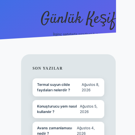
Günlük Keşif
İlginç satırlarla sıradanlığı boz.
tulipbet 
SIDEBAR
SON YAZILAR
Termal suyun cilde
Ağustos 8,
faydaları nelerdir ?
2026
Konuşturucu yem nasıl
Ağustos 5,
kullanılır ?
2026
Avans zamanlaması
Ağustos 4,
nedir ?
2026