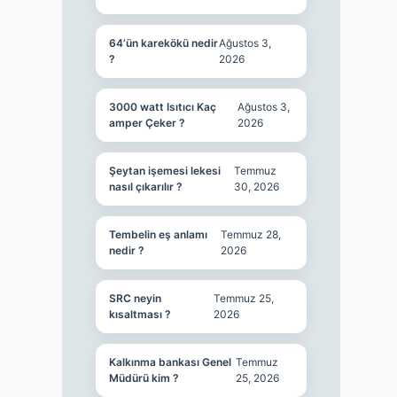
64’ün karekökü nedir
Ağustos 3,
?
2026
3000 watt Isıtıcı Kaç
Ağustos 3,
amper Çeker ?
2026
Şeytan işemesi lekesi
Temmuz
nasıl çıkarılır ?
30, 2026
Tembelin eş anlamı
Temmuz 28,
nedir ?
2026
SRC neyin
Temmuz 25,
kısaltması ?
2026
Kalkınma bankası Genel
Temmuz
Müdürü kim ?
25, 2026