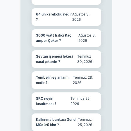
64’ün karekökü nedir
Ağustos 3,
?
2026
3000 watt Isıtıcı Kaç
Ağustos 3,
amper Çeker ?
2026
Şeytan işemesi lekesi
Temmuz
nasıl çıkarılır ?
30, 2026
Tembelin eş anlamı
Temmuz 28,
nedir ?
2026
SRC neyin
Temmuz 25,
kısaltması ?
2026
Kalkınma bankası Genel
Temmuz
Müdürü kim ?
25, 2026