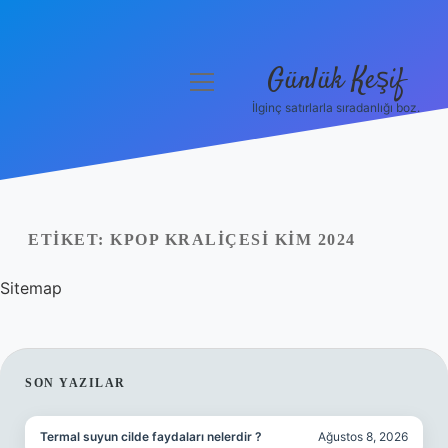
Günlük Keşif
menüyü
aç
İlginç satırlarla sıradanlığı boz.
Anasayfa
Gizlilik Politikası
Yasal Uyarı
ETIKET:
KPOP KRALIÇESI KIM 2024
Hakkımızda
Sitemap
SIDEBAR
SON YAZILAR
Termal suyun cilde faydaları nelerdir ?
Ağustos 8, 2026