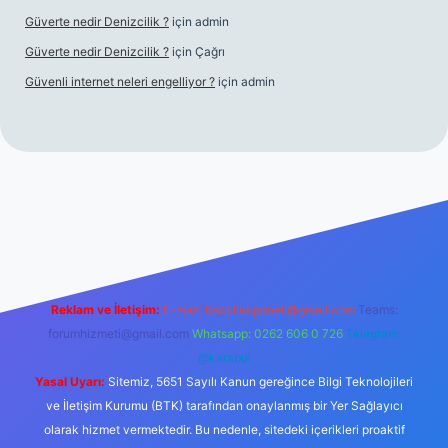
Güverte nedir Denizcilik ?
için
admin
Güverte nedir Denizcilik ?
için
Çağrı
Güvenli internet neleri engelliyor ?
için
admin
iriş
Reklam ve İletişim:
E-mail:
backlinkpaneli@gmail.com
Teams:
forumhizmeti@gmail.com
Whatsapp: 0262 606 0 726
Telegram:
@karabul
Yasal Uyarı:
Sitemiz, 5651 Sayılı Kanun gereğince Bilgi Teknolojileri
ve İletişim Kurumu (BTK) tarafından onaylanmış bir Yer Sağlayıcı
olarak hizmet vermektedir. Bu nedenle, sitedeki içerikleri proaktif