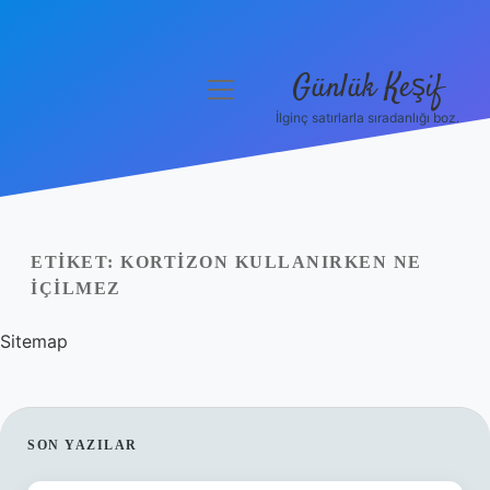
Günlük Keşif
menüyü
aç
İlginç satırlarla sıradanlığı boz.
Anasayfa
Gizlilik Politikası
Yasal Uyarı
ETIKET:
KORTIZON KULLANIRKEN NE
IÇILMEZ
Hakkımızda
Sitemap
SIDEBAR
SON YAZILAR