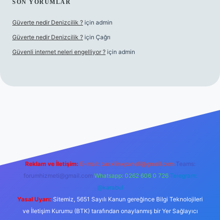
SON YORUMLAR
Güverte nedir Denizcilik ?
için
admin
Güverte nedir Denizcilik ?
için
Çağrı
Güvenli internet neleri engelliyor ?
için
admin
 giriş
Reklam ve İletişim:
E-mail:
backlinkpaneli@gmail.com
Teams:
forumhizmeti@gmail.com
Whatsapp: 0262 606 0 726
Telegram:
@karabul
Yasal Uyarı:
Sitemiz, 5651 Sayılı Kanun gereğince Bilgi Teknolojileri
ve İletişim Kurumu (BTK) tarafından onaylanmış bir Yer Sağlayıcı