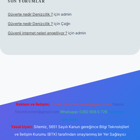
SON YORUMLAR
Güverte nedir Denizcilik ?
için
admin
Güverte nedir Denizcilik ?
için
Çağrı
Güvenli internet neleri engelliyor ?
için
admin
iriş
Reklam ve İletişim:
E-mail:
backlinkpaneli@gmail.com
Teams:
forumhizmeti@gmail.com
Whatsapp: 0262 606 0 726
Telegram:
@karabul
Yasal Uyarı:
Sitemiz, 5651 Sayılı Kanun gereğince Bilgi Teknolojileri
ve İletişim Kurumu (BTK) tarafından onaylanmış bir Yer Sağlayıcı