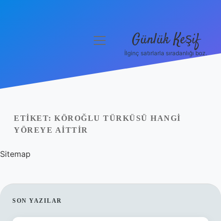
Günlük Keşif
menüyü
aç
İlginç satırlarla sıradanlığı boz.
Anasayfa
Gizlilik Politikası
Yasal Uyarı
ETIKET:
KÖROĞLU TÜRKÜSÜ HANGI
YÖREYE AITTIR
Hakkımızda
Sitemap
SIDEBAR
SON YAZILAR