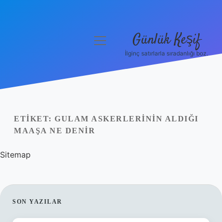
Günlük Keşif
menüyü
aç
İlginç satırlarla sıradanlığı boz.
Anasayfa
Gizlilik Politikası
Yasal Uyarı
ETIKET:
GULAM ASKERLERININ ALDIĞI
MAAŞA NE DENIR
Hakkımızda
Sitemap
SIDEBAR
SON YAZILAR