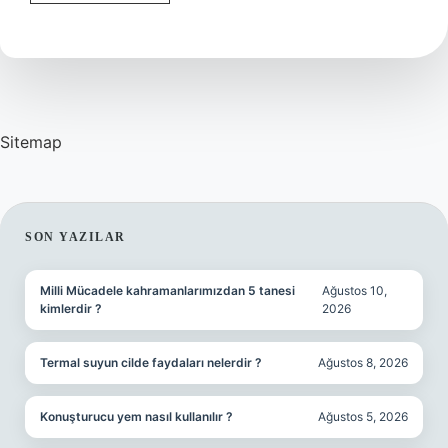
file
bekçisi
ne
demek
?
Sitemap
SIDEBAR
SON YAZILAR
Milli Mücadele kahramanlarımızdan 5 tanesi
Ağustos 10,
kimlerdir ?
2026
Termal suyun cilde faydaları nelerdir ?
Ağustos 8, 2026
Konuşturucu yem nasıl kullanılır ?
Ağustos 5, 2026