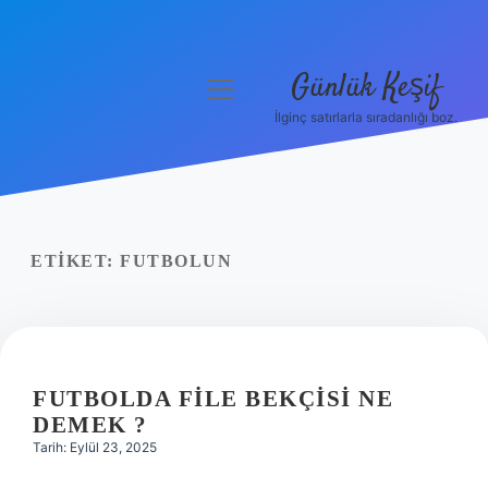
Günlük Keşif
menüyü
aç
İlginç satırlarla sıradanlığı boz.
Anasayfa
Gizlilik Politikası
Yasal Uyarı
ETIKET:
FUTBOLUN
Hakkımızda
FUTBOLDA FILE BEKÇISI NE
DEMEK ?
Tarih: Eylül 23, 2025