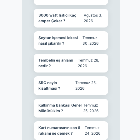
3000 watt Isıtıcı Kaç
Ağustos 3,
amper Çeker ?
2026
Şeytan işemesi lekesi
Temmuz
nasıl çıkarılır ?
30, 2026
Tembelin eş anlamı
Temmuz 28,
nedir ?
2026
SRC neyin
Temmuz 25,
kısaltması ?
2026
Kalkınma bankası Genel
Temmuz
Müdürü kim ?
25, 2026
Kart numarasının son 6
Temmuz
rakamı ne demek ?
24, 2026