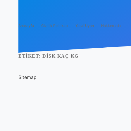
Anasayfa
Gizlilik Politikası
Yasal Uyarı
Hakkımızda
ETIKET:
DISK KAÇ KG
Sitemap