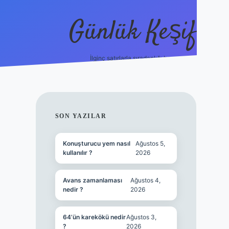
Günlük Keşif
İlginç satırlarla sıradanlığı boz.
tulipbet giriş
SIDEBAR
SON YAZILAR
Konuşturucu yem nasıl
Ağustos 5,
kullanılır ?
2026
Avans zamanlaması
Ağustos 4,
nedir ?
2026
64’ün karekökü nedir
Ağustos 3,
?
2026