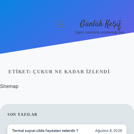
Günlük Keşif
menüyü
aç
İlginç satırlarla sıradanlığı boz.
Anasayfa
Gizlilik Politikası
Yasal Uyarı
ETIKET:
ÇUKUR NE KADAR IZLENDI
Hakkımızda
Sitemap
SIDEBAR
SON YAZILAR
Termal suyun cilde faydaları nelerdir ?
Ağustos 8, 2026