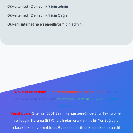
Güverte nedir Denizcilik ?
için
admin
Güverte nedir Denizcilik ?
için
Çağrı
Güvenli internet neleri engelliyor ?
için
admin
iriş
Reklam ve İletişim:
E-mail:
backlinkpaneli@gmail.com
Teams:
forumhizmeti@gmail.com
Whatsapp: 0262 606 0 726
Telegram:
@karabul
Yasal Uyarı:
Sitemiz, 5651 Sayılı Kanun gereğince Bilgi Teknolojileri
ve İletişim Kurumu (BTK) tarafından onaylanmış bir Yer Sağlayıcı
olarak hizmet vermektedir. Bu nedenle, sitedeki içerikleri proaktif