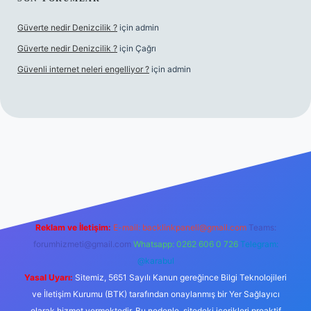
Güverte nedir Denizcilik ?
için
admin
Güverte nedir Denizcilik ?
için
Çağrı
Güvenli internet neleri engelliyor ?
için
admin
iriş
Reklam ve İletişim:
E-mail:
backlinkpaneli@gmail.com
Teams:
forumhizmeti@gmail.com
Whatsapp: 0262 606 0 726
Telegram:
@karabul
Yasal Uyarı:
Sitemiz, 5651 Sayılı Kanun gereğince Bilgi Teknolojileri
ve İletişim Kurumu (BTK) tarafından onaylanmış bir Yer Sağlayıcı
olarak hizmet vermektedir. Bu nedenle, sitedeki içerikleri proaktif