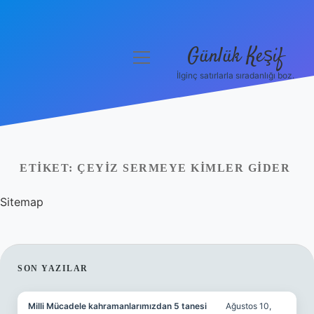
Günlük Keşif
menüyü
aç
İlginç satırlarla sıradanlığı boz.
Anasayfa
Gizlilik Politikası
Yasal Uyarı
ETIKET:
ÇEYIZ SERMEYE KIMLER GIDER
Hakkımızda
Sitemap
SIDEBAR
SON YAZILAR
Milli Mücadele kahramanlarımızdan 5 tanesi
Ağustos 10,