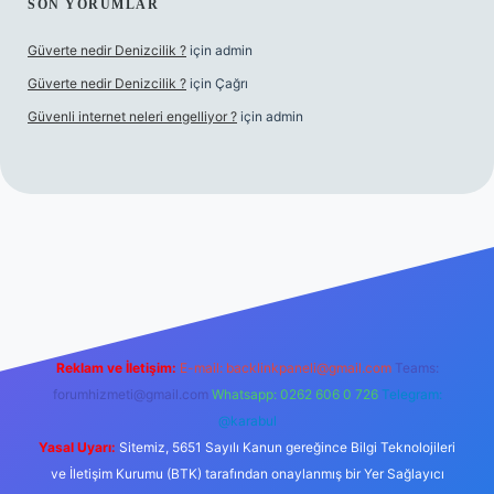
SON YORUMLAR
Güverte nedir Denizcilik ?
için
admin
Güverte nedir Denizcilik ?
için
Çağrı
Güvenli internet neleri engelliyor ?
için
admin
iriş
Reklam ve İletişim:
E-mail:
backlinkpaneli@gmail.com
Teams:
forumhizmeti@gmail.com
Whatsapp: 0262 606 0 726
Telegram:
@karabul
Yasal Uyarı:
Sitemiz, 5651 Sayılı Kanun gereğince Bilgi Teknolojileri
ve İletişim Kurumu (BTK) tarafından onaylanmış bir Yer Sağlayıcı