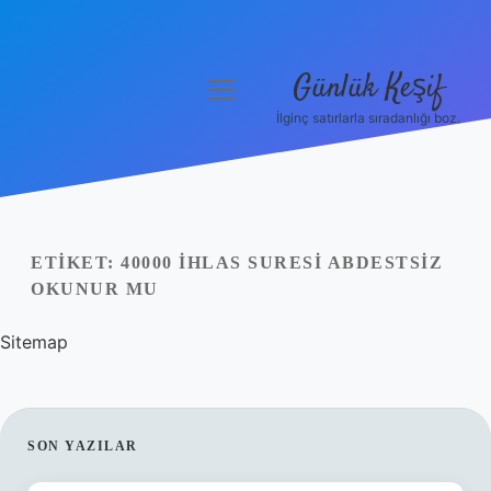
Günlük Keşif
menüyü
aç
İlginç satırlarla sıradanlığı boz.
Anasayfa
Gizlilik Politikası
Yasal Uyarı
ETIKET:
40000 İHLAS SURESI ABDESTSIZ
OKUNUR MU
Hakkımızda
Sitemap
SIDEBAR
SON YAZILAR