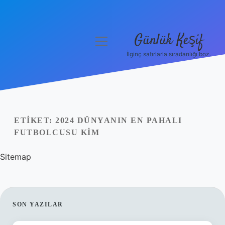
Günlük Keşif
menüyü
aç
İlginç satırlarla sıradanlığı boz.
Anasayfa
Gizlilik Politikası
Yasal Uyarı
ETIKET:
2024 DÜNYANIN EN PAHALI
FUTBOLCUSU KIM
Hakkımızda
Sitemap
SIDEBAR
SON YAZILAR