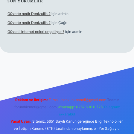
SON YORUMLAR
Güverte nedir Denizcilik ?
için
admin
Güverte nedir Denizcilik ?
için
Çağrı
Güvenli internet neleri engelliyor ?
için
admin
et giriş
Reklam ve İletişim:
E-mail:
backlinkpaneli@gmail.com
Teams:
forumhizmeti@gmail.com
Whatsapp: 0262 606 0 726
Telegram:
@karabul
Yasal Uyarı:
Sitemiz, 5651 Sayılı Kanun gereğince Bilgi Teknolojileri
ve İletişim Kurumu (BTK) tarafından onaylanmış bir Yer Sağlayıcı