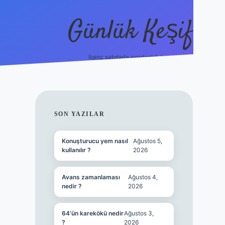
Günlük Keşif
İlginç satırlarla sıradanlığı boz.
tulipbet giriş
SIDEBAR
SON YAZILAR
Konuşturucu yem nasıl
Ağustos 5,
kullanılır ?
2026
Avans zamanlaması
Ağustos 4,
nedir ?
2026
64’ün karekökü nedir
Ağustos 3,
?
2026