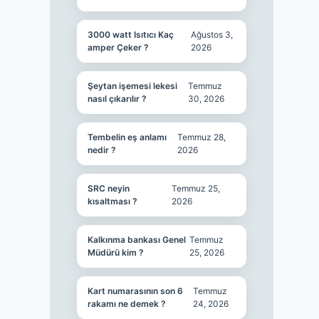
3000 watt Isıtıcı Kaç
Ağustos 3,
amper Çeker ?
2026
Şeytan işemesi lekesi
Temmuz
nasıl çıkarılır ?
30, 2026
Tembelin eş anlamı
Temmuz 28,
nedir ?
2026
SRC neyin
Temmuz 25,
kısaltması ?
2026
Kalkınma bankası Genel
Temmuz
Müdürü kim ?
25, 2026
Kart numarasının son 6
Temmuz
rakamı ne demek ?
24, 2026