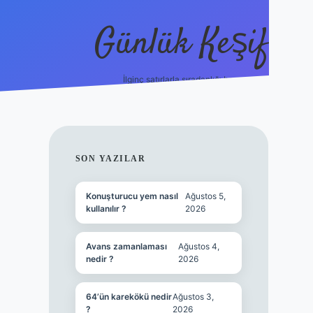
Günlük Keşif
İlginç satırlarla sıradanlığı boz.
tulipbet 
SIDEBAR
SON YAZILAR
Konuşturucu yem nasıl
Ağustos 5,
kullanılır ?
2026
Avans zamanlaması
Ağustos 4,
nedir ?
2026
64’ün karekökü nedir
Ağustos 3,
?
2026