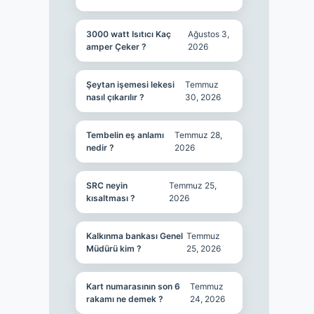
3000 watt Isıtıcı Kaç
Ağustos 3,
amper Çeker ?
2026
Şeytan işemesi lekesi
Temmuz
nasıl çıkarılır ?
30, 2026
Tembelin eş anlamı
Temmuz 28,
nedir ?
2026
SRC neyin
Temmuz 25,
kısaltması ?
2026
Kalkınma bankası Genel
Temmuz
Müdürü kim ?
25, 2026
Kart numarasının son 6
Temmuz
rakamı ne demek ?
24, 2026