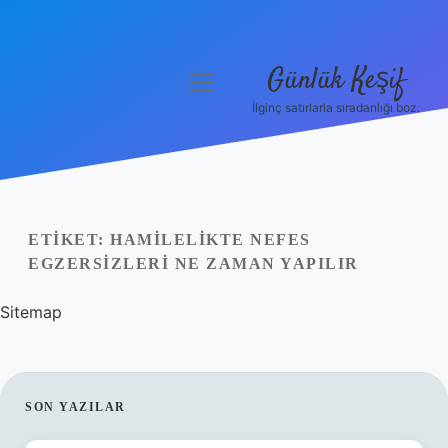
Günlük Keşif
menüyü
aç
İlginç satırlarla sıradanlığı boz.
Anasayfa
Gizlilik Politikası
Yasal Uyarı
ETIKET:
HAMILELIKTE NEFES
EGZERSIZLERI NE ZAMAN YAPILIR
Hakkımızda
Sitemap
SIDEBAR
SON YAZILAR