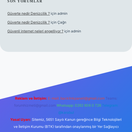
SON YORUMLAR
Güverte nedir Denizcilik ?
için
admin
Güverte nedir Denizcilik ?
için
Çağrı
Güvenli internet neleri engelliyor ?
için
admin
iriş
Reklam ve İletişim:
E-mail:
backlinkpaneli@gmail.com
Teams:
forumhizmeti@gmail.com
Whatsapp: 0262 606 0 726
Telegram:
@karabul
Yasal Uyarı:
Sitemiz, 5651 Sayılı Kanun gereğince Bilgi Teknolojileri
ve İletişim Kurumu (BTK) tarafından onaylanmış bir Yer Sağlayıcı