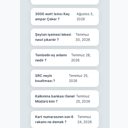
3000 watt Isıtıcı Kaç
Ağustos 3,
amper Çeker ?
2026
Şeytan işemesi lekesi
Temmuz
nasıl çıkarılır ?
30, 2026
Tembelin eş anlamı
Temmuz 28,
nedir ?
2026
SRC neyin
Temmuz 25,
kısaltması ?
2026
Kalkınma bankası Genel
Temmuz
Müdürü kim ?
25, 2026
Kart numarasının son 6
Temmuz
rakamı ne demek ?
24, 2026