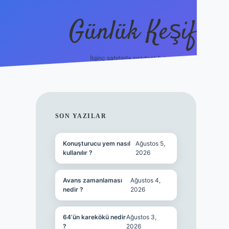
Günlük Keşif
İlginç satırlarla sıradanlığı boz.
tulipbet 
SIDEBAR
SON YAZILAR
Konuşturucu yem nasıl
Ağustos 5,
kullanılır ?
2026
Avans zamanlaması
Ağustos 4,
nedir ?
2026
64’ün karekökü nedir
Ağustos 3,
?
2026