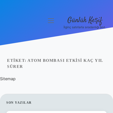
Günlük Keşif
menüyü
aç
İlginç satırlarla sıradanlığı boz.
Anasayfa
Gizlilik Politikası
Yasal Uyarı
ETIKET:
ATOM BOMBASI ETKISI KAÇ YIL
SÜRER
Hakkımızda
Sitemap
SIDEBAR
SON YAZILAR